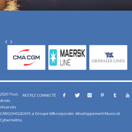
2020 Tous
RESTEZ CONNECTÉ
droits
réservés
CARGOHOLIDAYS
a
Groupe Mlkcorporate
: développement
Muovi
et
Cybermétrix
.