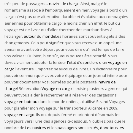
très peu de passagers...
navire de charge
Ainsi, malgré le
romantisme associé à l'embarquement en mer, voyager à bord d'un
cargo n'est pas une alternative durable et évolutive aux compagnies
aériennes pour obtenir le cargo le moins cher. En effet, le but du
voyage est de livrer ou d'aller chercher des marchandises à
l'étranger.
autour du monde
Les horaires sont souvent sujets à des
changements. Cela peut signifier que vous recevez un appel une
semaine avant votre départ pour vous dire qu'il est temps de faire
vos valises ! Ou bien, bien sûr, vous pouvez être retardé. Vous
devez vraiment adopter la lenteur
l'état d'esprit lors d'un voyage en
cargo
l'aventure. Emportez beaucoup de livres, un dictionnaire pour
pouvoir communiquer avec votre équipage et un journal intime pour
pouvoir documenter vos journées pour la postérité.
navire de
charge
! Réservation
Voyage en cargo
Il existe plusieurs agences qui
peuvent vous aider à rechercher et à réserver des cargaisons.
voyage en bateau
dans le monde entier. J'ai utilisé Strand Voyages
pour planifier mon voyage sur le transporteur Alicante en 2009.
voyage en cargo
. Ils ont depuis fermé et orientent désormais les
voyageurs vers l'une des agences ci-dessous. N'oubliez pas que le
nombre de
Les navires et les passagers sont limités, donc tous les