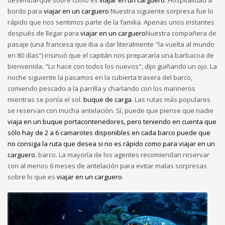
desembarque sobre cómo es
viajar en un carguero
. Hospitalidad a
bordo para
viajar en un carguero
Nuestra siguiente sorpresa fue lo
rápido que nos sentimos parte de la familia. Apenas unos instantes
después de llegar para
viajar en un carguero
Nuestra compañera de
pasaje (una francesa que iba a dar literalmente "la vuelta al mundo
en 80 días") insinuó que el capitán nos prepararía una barbacoa de
bienvenida. "Lo hace con todos los nuevos", dijo guiñando un ojo. La
noche siguiente la pasamos en la cubierta trasera del barco,
comiendo pescado a la parrilla y charlando con los marineros
mientras se ponía el sol.
buque de carga
. Las rutas más populares
se reservan con mucha antelación. Sí, puede que piense que nadie
viaja en un buque portacontenedores, pero teniendo en cuenta que
sólo hay de 2 a 6 camarotes disponibles en cada barco puede que
no consiga la ruta que desea si no es rápido como para viajar en un
carguero.
barco. La mayoría de los agentes recomiendan reservar
con al menos 6 meses de antelación para evitar malas sorpresas
sobre lo que es
viajar en un carguero
.