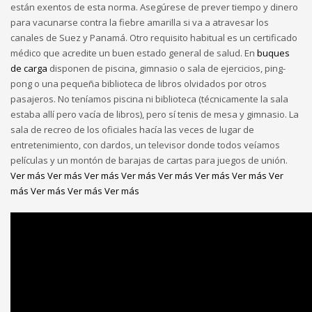
están exentos de esta norma. Asegúrese de prever tiempo y dinero
para vacunarse contra la fiebre amarilla si va a atravesar los
canales de Suez y Panamá. Otro requisito habitual es un certificado
médico que acredite un buen estado general de salud. En
buques
de carga
disponen de piscina, gimnasio o sala de ejercicios, ping-
pong o una pequeña biblioteca de libros olvidados por otros
pasajeros. No teníamos piscina ni biblioteca (técnicamente la sala
estaba allí pero vacía de libros), pero sí tenis de mesa y gimnasio. La
sala de recreo de los oficiales hacía las veces de lugar de
entretenimiento, con dardos, un televisor donde todos veíamos
películas y un montón de barajas de cartas para juegos de unión.
Ver más
Ver más
Ver más
Ver más
Ver más
Ver más
Ver más
Ver
más
Ver más
Ver más
Ver más