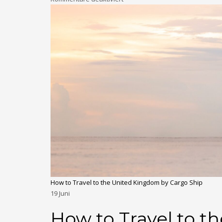
How to Travel to the United Kingdom by Cargo Ship
19
Juni
How to Travel to t