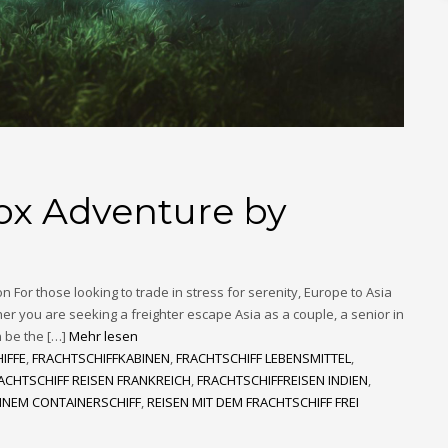
ox Adventure by
 For those looking to trade in stress for serenity, Europe to Asia
er you are seeking a freighter escape Asia as a couple, a senior in
n be the […]
Mehr lesen
IFFE
,
FRACHTSCHIFFKABINEN
,
FRACHTSCHIFF LEBENSMITTEL
,
ACHTSCHIFF REISEN FRANKREICH
,
FRACHTSCHIFFREISEN INDIEN
,
EINEM CONTAINERSCHIFF
,
REISEN MIT DEM FRACHTSCHIFF FREI