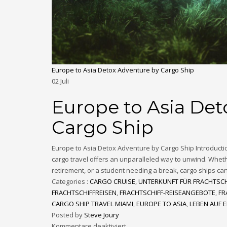
Europe to Asia Detox Adventure by Cargo Ship
02
Juli
Europe to Asia Det
Cargo Ship
Europe to Asia Detox Adventure by Cargo Ship Introduction
cargo travel offers an unparalleled way to unwind. Wheth
retirement, or a student needing a break, cargo ships ca
Categories :
CARGO CRUISE
,
UNTERKUNFT FÜR FRACHTSCH
FRACHTSCHIFFREISEN
,
FRACHTSCHIFF-REISEANGEBOTE
,
FR
CARGO SHIP TRAVEL MIAMI
,
EUROPE TO ASIA
,
LEBEN AUF 
Posted by
Steve Joury
Kommentare deaktiviert