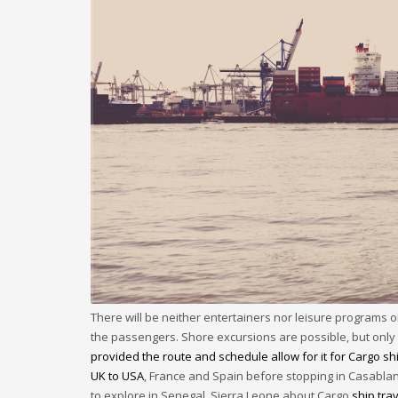
There will be neither entertainers nor leisure programs 
the passengers. Shore excursions are possible, but onl
provided the route and schedule allow for it for Cargo shi
UK to USA
, France and Spain before stopping in Casabla
to explore in Senegal, Sierra Leone about Cargo
ship tra