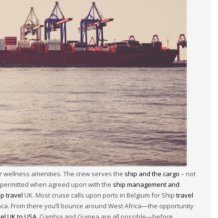
or wellness amenities. The crew serves the
ship and the cargo
– not
y permitted when agreed upon with the
ship management and
p travel
UK. Most cruise calls upon ports in Belgium for Ship
travel
nca. From there you’ll bounce around West Africa—the opportunity
vel UK to USA
, Gambia and Guinea are all possible—before