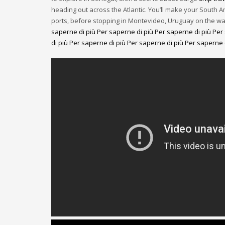
heading out across the Atlantic. You’ll make your South Ame
ports, before stopping in Montevideo, Uruguay on the way
saperne di più
Per saperne di più
Per saperne di più
Per 
di più
Per saperne di più
Per saperne di più
Per saperne 