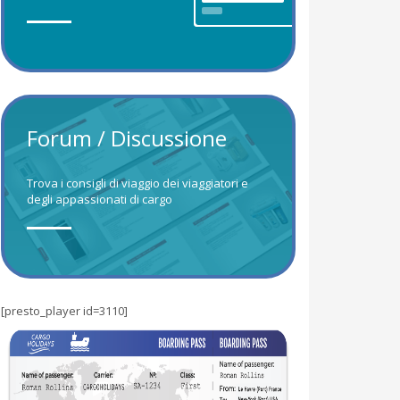
Forum / Discussione
Trova i consigli di viaggio dei viaggiatori e
degli appassionati di cargo
[presto_player id=3110]