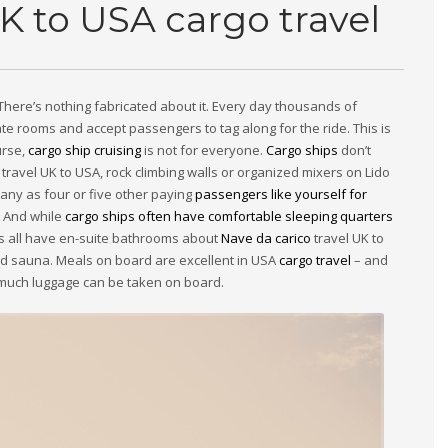
K to USA cargo travel
 There’s nothing fabricated about it. Every day thousands of
te rooms and accept passengers to tag along for the ride. This is
urse,
cargo ship cruising
is not for everyone.
Cargo ships
don’t
ravel UK to USA, rock climbing walls or organized mixers on Lido
any as four or five other paying
passengers like yourself for
. And while
cargo ships often have comfortable sleeping quarters
ns all have en-suite bathrooms about
Nave da carico
travel UK to
nd sauna. Meals on board are excellent in USA
cargo travel
– and
 much luggage can be taken on board.