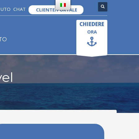
IUTO
CHAT
CLIENTE/PORTALE
×
CHIEDERE
ORA
TO
vel