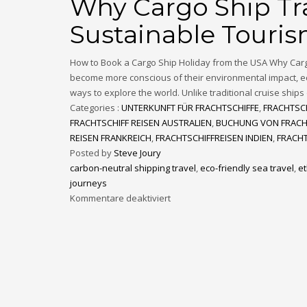
Why Cargo Ship Tra
Sustainable Touri
How to Book a Cargo Ship Holiday from the USA Why Cargo
become more conscious of their environmental impact, e
ways to explore the world. Unlike traditional cruise ships 
Categories :
UNTERKUNFT FÜR FRACHTSCHIFFE
,
FRACHTSC
FRACHTSCHIFF REISEN AUSTRALIEN
,
BUCHUNG VON FRACH
REISEN FRANKREICH
,
FRACHTSCHIFFREISEN INDIEN
,
FRACHT
Posted by
Steve Joury
carbon-neutral shipping travel
,
eco-friendly sea travel
,
et
journeys
Kommentare deaktiviert