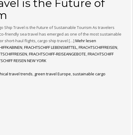
vel is the Future of
sm
 Ship Travel is the Future of Sustainable Tourism As travelers
co-friendly sea travel has emerged as one of the most sustainable
or short-haul flights, cargo ship travel […]
Mehr lesen
HIFFKABINEN
,
FRACHTSCHIFF LEBENSMITTEL
,
FRACHTSCHIFFREISEN
,
TSCHIFFREISEN
,
FRACHTSCHIFF-REISEANGEBOTE
,
FRACHTSCHIFF
SCHIFF REISEN NEW YORK
hical travel trends
,
green travel Europe
,
sustainable cargo