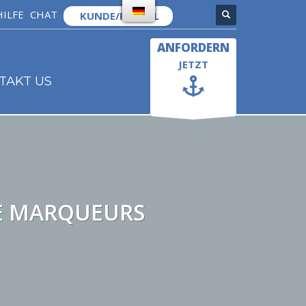
HILFE
CHAT
KUNDE/PORTAL
×
ANFORDERN
JETZT
TAKT US
E MARQUEURS