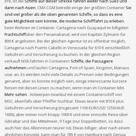
irre, ist die
Schiffe auf dieser Strecke fahren weiter nach Suez und
dann nach Asien
. CMA CGM betreibt einige der größten Container
Sie
sind viel größer als die oben genannten Schiffe, so dass es eine
gute Möglichkeit sein könnte, die moderne Schifffahrt zu erleben.
beim Wohnen im Container. Cartagena nach Guayaquil im billigsten
Frachtschiff
über den Panamakanal, wird von Kapitän Zylmann für
800 € angeboten. Bei der gleichen Agentur ist es offenbar möglich,
Cartagena nach Puerto Cabello in Venezuela für 610 € einschließlich
Gebühren und Versicherung zu buchen. In der gleichen Region
verkauft NSB Fahrten in Containern
Schiffe, die Passagiere
aufnehmen
und laufen Cartagena, Port-of-Spain, Kingston, Manaus
usw. an. Es werden nicht viele Details zu Preisen oder Bedingungen
genannt, aber es könnte möglich sein, einige interessante kürzere
Reisen mit diesen Linien zu machen, wenn man im Container lebt.
Mehr sehen
. Antwerpen-Istanbul mit einem Containerschiff von
MSC, ebenfalls über Pfeiffer buchbar. Etwas teurer mit 810 € plus
Gebühren und Versicherung (insgesamt 1100 EUR/USD 1250/AUD
1600), aber immer noch knapp 1000 € und eine sinnvolle Reise über
Gibraltar und das Mittelmeer, 9 Tage (nur Doppelbetten, so dass
auch hier das Alleinreisen teurer ist). Etwas billiger, aber nach einem
ähnlichen Konzept, kann man für 785 € von Hamburg nach Genua