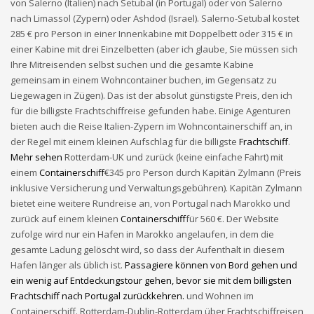
von Salerno (Italien) nach Setubal (in Portugal) oder von Salerno
nach Limassol (Zypern) oder Ashdod (Israel). Salerno-Setubal kostet
285 € pro Person in einer Innenkabine mit Doppelbett oder 315 € in
einer Kabine mit drei Einzelbetten (aber ich glaube, Sie müssen sich
Ihre Mitreisenden selbst suchen und die gesamte Kabine
gemeinsam in einem Wohncontainer buchen, im Gegensatz zu
Liegewagen in Zügen). Das ist der absolut günstigste Preis, den ich
für die billigste Frachtschiffreise gefunden habe. Einige Agenturen
bieten auch die Reise Italien-Zypern im Wohncontainerschiff an, in
der Regel mit einem kleinen Aufschlag für die billigste
Frachtschiff
.
Mehr sehen
Rotterdam-UK und zurück (keine einfache Fahrt) mit
einem
Containerschiff
€345 pro Person durch Kapitän Zylmann (Preis
inklusive Versicherung und Verwaltungsgebühren). Kapitän Zylmann
bietet eine weitere Rundreise an, von Portugal nach Marokko und
zurück auf einem kleinen
Containerschiff
für 560 €. Der Website
zufolge wird nur ein Hafen in Marokko angelaufen, in dem die
gesamte Ladung gelöscht wird, so dass der Aufenthalt in diesem
Hafen länger als üblich ist.
Passagiere können von Bord gehen und
ein wenig auf Entdeckungstour gehen, bevor sie mit dem billigsten
Frachtschiff nach Portugal zurückkehren.
und Wohnen im
Containerschiff. Rotterdam-Dublin-Rotterdam über Frachtschiffreisen