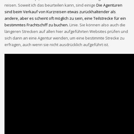
reisen. Soweit ich das beurteilen kann, sind einige
Die Agenturen
sind beim Verkauf von Kurzreisen etwas zurückhaltender als
andere, aber es scheint oft möglich zu sein, eine Teilstrecke für ein
bestimmtes Frachtschiff zu buchen.
Linie. Sie können also auch die
längeren Strecken auf allen hier aufgeführten Websites prüfen und
sich dann an eine Agentur wenden, um eine bestimmte Strecke zu
erfragen, auch wenn sie nicht ausdrücklich aufgeführt ist.