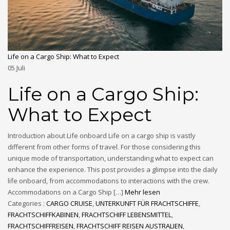
Life on a Cargo Ship: What to Expect
05
Juli
Life on a Cargo Ship:
What to Expect
Introduction about Life onboard Life on a cargo ship is vastly
different from other forms of travel. For those considering this
unique mode of transportation, understanding what to expect can
enhance the experience. This post provides a glimpse into the daily
life onboard, from accommodations to interactions with the crew.
Accommodations on a Cargo Ship […]
Mehr lesen
Categories :
CARGO CRUISE
,
UNTERKUNFT FÜR FRACHTSCHIFFE
,
FRACHTSCHIFFKABINEN
,
FRACHTSCHIFF LEBENSMITTEL
,
FRACHTSCHIFFREISEN
,
FRACHTSCHIFF REISEN AUSTRALIEN
,