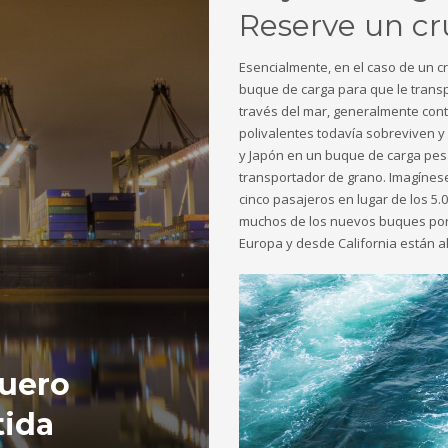
Reserve un cr
Esencialmente, en el caso de un c
buque de carga para que le transp
través del mar, generalmente co
polivalentes todavía sobreviven y
y Japón en un buque de carga pe
transportador de grano. Imagínes
cinco pasajeros en lugar de los 5
muchos de los nuevos buques por
Europa y desde California están a
guero
tida