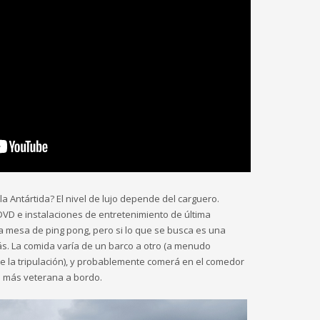
la Antártida? El nivel de lujo depende del carguero.
VD e instalaciones de entretenimiento de última
a mesa de ping pong, pero si lo que se busca es una
s. La comida varía de un barco a otro (a menudo
 la tripulación), y probablemente comerá en el comedor
ón más veterana a bordo.