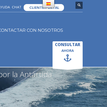
AYUDA
CHAT
CLIENTE/PORTAL
×
CONTACTAR CON NOSOTROS
CONSULTAR
AHORA
por la Antártida