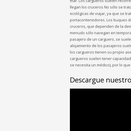
mar. Los cargueros suelen recorre
llegan los cruceros No sólo se tra
ecológicas de viajar, ya que se tr
portacontenedores. Los buques de 
cruceros, que dependen de la dema
menudo sólo navegan en temporad
pasajero de un carguero, se suele c
alojamiento de los pasajeros suel
los cargueros tienen su propio as
cargueros suelen tener capacidad
se necesita un médico), por lo qu
Descargue nuestro 