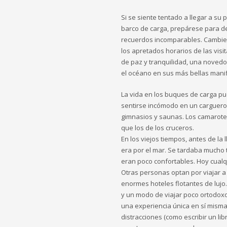
Si se siente tentado a llegar a su 
barco de carga, prepárese para d
recuerdos incomparables. Cambie la
los apretados horarios de las visi
de paz y tranquilidad, una novedo
el océano en sus más bellas mani
La vida en los buques de carga 
sentirse incómodo en un carguero.
gimnasios y saunas. Los camarot
que los de los cruceros.
En los viejos tiempos, antes de la 
era por el mar. Se tardaba mucho
eran poco confortables. Hoy cualq
Otras personas optan por viajar 
enormes hoteles flotantes de lujo
y un modo de viajar poco ortodoxo
una experiencia única en sí misma.
distracciones (como escribir un li