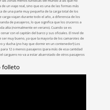
r las zonas menos turísticas del mundo a las que no
ta de un viaje real, sino que es una de las formas más
ata de una parte muy pequeña de la carga total de los
carga viajan durante todo el año, a diferencia de los
nda de pasajeros, lo que significa que los cruceros a
a alta (normalmente en verano). Cuando se es
enar con el capitán del barco y sus oficiales. El nivel de
e ser muy bueno, ya que la mayoría de los camarotes de
eo y ducha (¡no hay que dormir en un contenedor!) Los
 para 12 o menos pasajeros (para más de esa cantidad
e el carguero no va a estar abarrotado de otros pasajeros
folleto