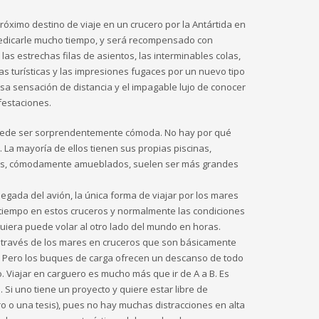
próximo destino de viaje en un crucero por la Antártida en
edicarle mucho tiempo, y será recompensado con
s estrechas filas de asientos, las interminables colas,
tas turísticas y las impresiones fugaces por un nuevo tipo
sa sensación de distancia y el impagable lujo de conocer
festaciones.
puede ser sorprendentemente cómoda. No hay por qué
 La mayoría de ellos tienen sus propias piscinas,
es, cómodamente amueblados, suelen ser más grandes
llegada del avión, la única forma de viajar por los mares
 tiempo en estos cruceros y normalmente las condiciones
uiera puede volar al otro lado del mundo en horas.
a través de los mares en cruceros que son básicamente
. Pero los buques de carga ofrecen un descanso de todo
. Viajar en carguero es mucho más que ir de A a B. Es
 Si uno tiene un proyecto y quiere estar libre de
bro o una tesis), pues no hay muchas distracciones en alta