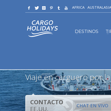
AFRICA
AUSTRALASI
DESTINOS
T
Viaje en carguero por l
CONTACTO
CHAT EN VIVO
EE.UU.