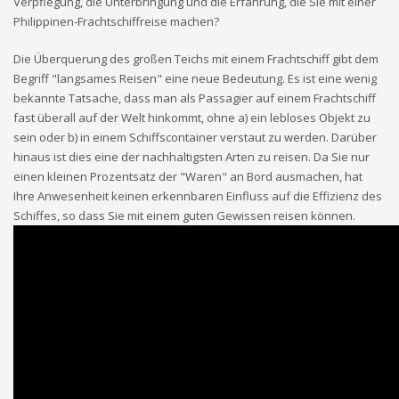
Verpflegung, die Unterbringung und die Erfahrung, die Sie mit einer
Philippinen-Frachtschiffreise machen?
Die Überquerung des großen Teichs mit einem Frachtschiff gibt dem
Begriff "langsames Reisen" eine neue Bedeutung. Es ist eine wenig
bekannte Tatsache, dass man als Passagier auf einem Frachtschiff
fast überall auf der Welt hinkommt, ohne a) ein lebloses Objekt zu
sein oder b) in einem Schiffscontainer verstaut zu werden. Darüber
hinaus ist dies eine der nachhaltigsten Arten zu reisen. Da Sie nur
einen kleinen Prozentsatz der "Waren" an Bord ausmachen, hat
Ihre Anwesenheit keinen erkennbaren Einfluss auf die Effizienz des
Schiffes, so dass Sie mit einem guten Gewissen reisen können.