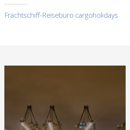
Frachtschiff-Reisebüro cargoholidays