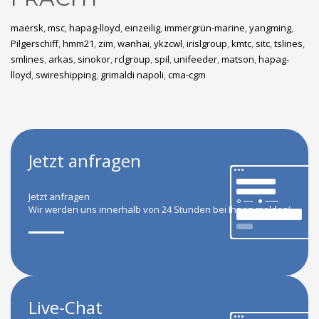
maersk
,
msc
,
hapag-lloyd
,
einzeilig
,
immergrün-marine
,
yangming
,
Pilgerschiff
,
hmm21
,
zim
,
wanhai
,
ykzcwl
,
irislgroup
,
kmtc
,
sitc
,
tslines
,
smlines
,
arkas
,
sinokor
,
rclgroup
,
spil
,
unifeeder
,
matson
,
hapag-
lloyd
,
swireshipping
,
grimaldi napoli
,
cma-cgm
Jetzt anfragen
Jetzt anfragen
Wir werden uns innerhalb von 24 Stunden bei Ihnen melden!
Live-Chat