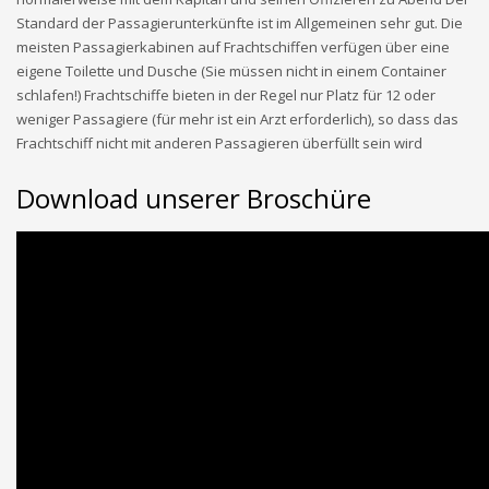
Standard der Passagierunterkünfte ist im Allgemeinen sehr gut. Die
meisten Passagierkabinen auf Frachtschiffen verfügen über eine
eigene Toilette und Dusche (Sie müssen nicht in einem Container
schlafen!) Frachtschiffe bieten in der Regel nur Platz für 12 oder
weniger Passagiere (für mehr ist ein Arzt erforderlich), so dass das
Frachtschiff nicht mit anderen Passagieren überfüllt sein wird
Download unserer Broschüre