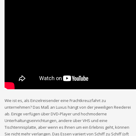
Wie ist es, als Einzelreisender eine Frachtkreuzfahrt zu
unternehmen? Das Maß an Luxus hängt von der jeweiligen Reederei
ab. Einige verfügen über DVD-Player und hochmoderne
Unterhaltungseinrichtungen, andere über VHS und eine
Tischtennisplatte, aber wenn es Ihnen um ein Erlebnis geht, können
Sie nicht mehr verlangen. Das Essen variiert von Schiff zu Schiff (oft