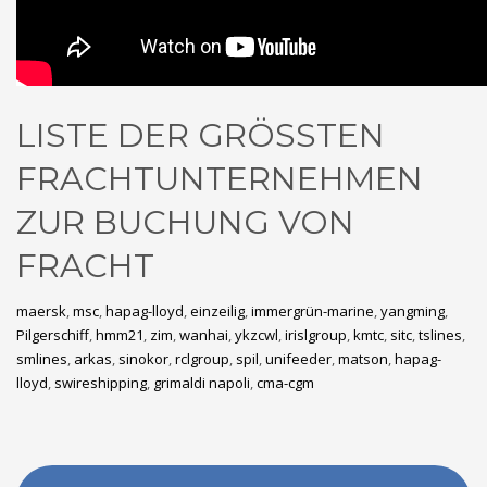
LISTE DER GRÖSSTEN
FRACHTUNTERNEHMEN
ZUR BUCHUNG VON
FRACHT
maersk
,
msc
,
hapag-lloyd
,
einzeilig
,
immergrün-marine
,
yangming
,
Pilgerschiff
,
hmm21
,
zim
,
wanhai
,
ykzcwl
,
irislgroup
,
kmtc
,
sitc
,
tslines
,
smlines
,
arkas
,
sinokor
,
rclgroup
,
spil
,
unifeeder
,
matson
,
hapag-
lloyd
,
swireshipping
,
grimaldi napoli
,
cma-cgm