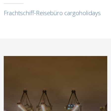
Frachtschiff-Reisebüro cargoholidays