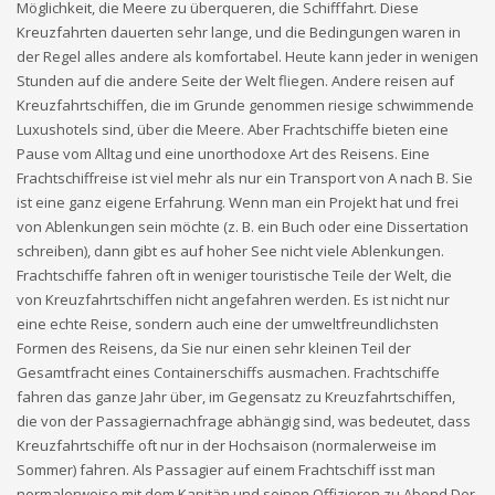
Möglichkeit, die Meere zu überqueren, die Schifffahrt. Diese
Kreuzfahrten dauerten sehr lange, und die Bedingungen waren in
der Regel alles andere als komfortabel. Heute kann jeder in wenigen
Stunden auf die andere Seite der Welt fliegen. Andere reisen auf
Kreuzfahrtschiffen, die im Grunde genommen riesige schwimmende
Luxushotels sind, über die Meere. Aber Frachtschiffe bieten eine
Pause vom Alltag und eine unorthodoxe Art des Reisens. Eine
Frachtschiffreise ist viel mehr als nur ein Transport von A nach B. Sie
ist eine ganz eigene Erfahrung. Wenn man ein Projekt hat und frei
von Ablenkungen sein möchte (z. B. ein Buch oder eine Dissertation
schreiben), dann gibt es auf hoher See nicht viele Ablenkungen.
Frachtschiffe fahren oft in weniger touristische Teile der Welt, die
von Kreuzfahrtschiffen nicht angefahren werden. Es ist nicht nur
eine echte Reise, sondern auch eine der umweltfreundlichsten
Formen des Reisens, da Sie nur einen sehr kleinen Teil der
Gesamtfracht eines Containerschiffs ausmachen. Frachtschiffe
fahren das ganze Jahr über, im Gegensatz zu Kreuzfahrtschiffen,
die von der Passagiernachfrage abhängig sind, was bedeutet, dass
Kreuzfahrtschiffe oft nur in der Hochsaison (normalerweise im
Sommer) fahren. Als Passagier auf einem Frachtschiff isst man
normalerweise mit dem Kapitän und seinen Offizieren zu Abend Der